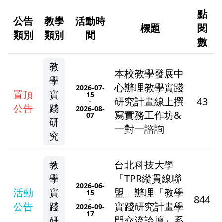
點
公告
教學
活動時
標題
閱
類別
類別
間
數
教
本校教學發展中
學
心辦理教學實踐
2026-07-
置頂
實
15
研究計畫線上撰
43
~
公告
踐
2026-08-
寫實務工作坊&
07
研
一對一諮詢
究
教
台北科技大學
學
「TPR縱貫線聯
2026-06-
活動
實
盟」辦理「教學
15
844
~
公告
踐
實踐研究計畫學
2026-09-
17
研
門交流論壇」系