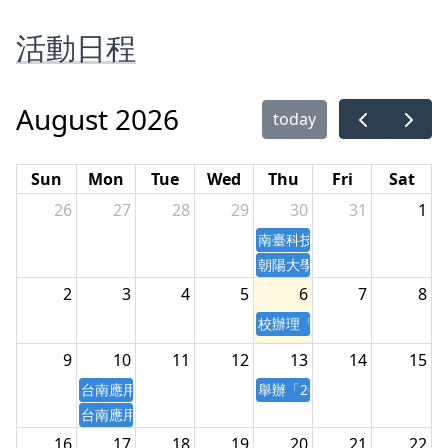
活動日程
August 2026
today
Sun
Mon
Tue
Wed
Thu
Fri
Sat
26
27
28
29
30
31
1
南臺科技大學辦理辦理「從創客邁向
朝陽大學辦理「2026全國幼
2
3
4
5
6
7
8
校辦理「2026南投市珍珠遊程設
9
10
11
12
13
14
15
台南應用科技大學「AI驅動之智慧電商與視覺行銷實務研習
舉辦「2026 AI(Generative A
台南應用科技大學辦理「AI驅動之智慧電商與視覺行銷實務
16
17
18
19
20
21
22