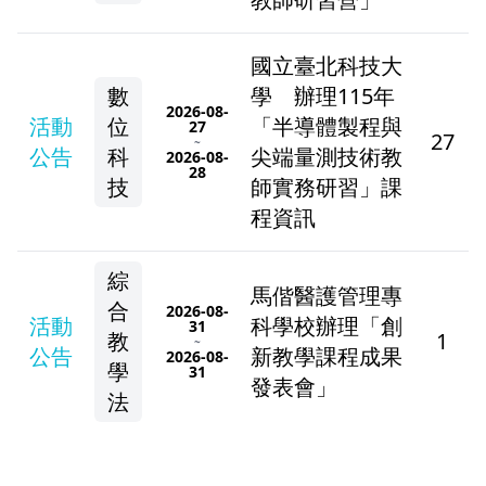
國立臺北科技大
數
學 辦理115年
2026-08-
活動
位
「半導體製程與
27
27
~
公告
科
尖端量測技術教
2026-08-
28
技
師實務研習」課
程資訊
綜
馬偕醫護管理專
合
2026-08-
活動
科學校辦理「創
31
教
1
~
公告
新教學課程成果
2026-08-
學
31
發表會」
法