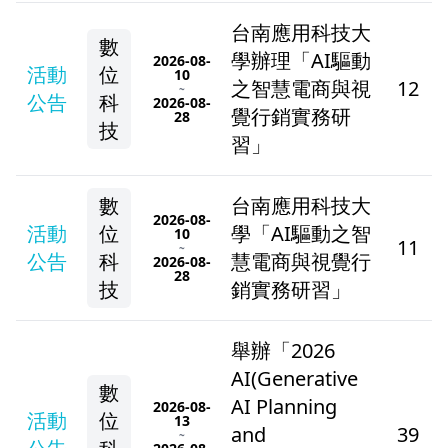
台南應用科技大
數
學辦理「AI驅動
2026-08-
活動
位
10
之智慧電商與視
12
~
公告
科
2026-08-
覺行銷實務研
28
技
習」
數
台南應用科技大
2026-08-
活動
位
學「AI驅動之智
10
11
~
公告
科
慧電商與視覺行
2026-08-
28
技
銷實務研習」
舉辦「2026
AI(Generative
數
AI Planning
2026-08-
活動
位
13
and
39
~