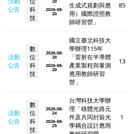
活動
位
20
生成式規劃與應
85
~
公告
科
2026-08-
用）國際證照教
20
技
師研習營」
國立臺北科技大
數
學辦理115年
2026-08-
活動
位
「雷射在半導體
20
13
~
公告
科
產業製程與量測
2026-08-
20
技
應用教師研習
營」
台灣科技大學辦
數
理「積體光路元
2026-08-
活動
位
24
件及共同封裝光
1
~
公告
科
2026-08-
學耦合設計應用
25
技
教師研習營」