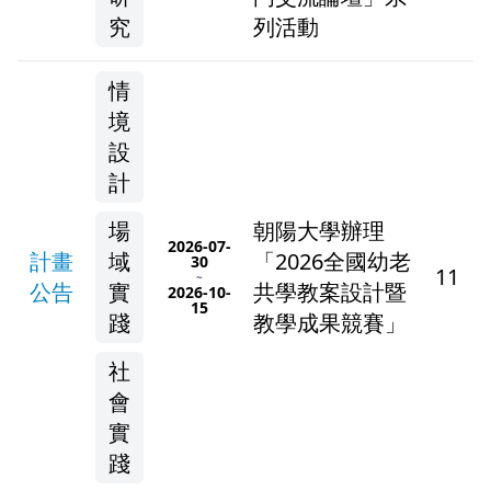
究
列活動
情
境
設
計
場
朝陽大學辦理
2026-07-
計畫
域
「2026全國幼老
30
11
~
公告
實
共學教案設計暨
2026-10-
15
踐
教學成果競賽」
社
會
實
踐