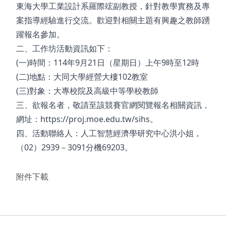
東海大學工業設計系羅際竤副教授，針對教學實務及專
案指導經驗進行交流。歡迎對相關主題有興趣之教師踴
躍報名參加。
二、工作坊活動資訊如下：
(一)時間：114年9月21日（星期日）上午9時至12時
(二)地點：大同大學經營大樓102教室
(三)對象：大專校院及高級中等學校教師
三、欲報名者，敬請至該競賽官網閱覽報名相關資訊，
網址：
https://proj.moe.edu.tw/sihs。
四、活動聯絡人：人工智慧經濟學研究中心洪小姐，
（02）2939－3091分機69203。
附件下載