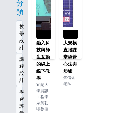
分
類
教
學
設
融入科
大規模
計
技與師
直播課
生互動
堂經營
課
的線上
心法與
程
線下教
步驟
設
焦傳金
學
計
老師
宜蘭大
學資訊
學
工程學
習
系黃朝
評
曦教授