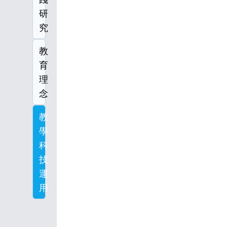
研
究
教
育
理
念
教
學
科
技
運
用