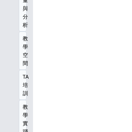
量
與
分
析
教
學
空
間
TA
培
訓
教
學
實
踐