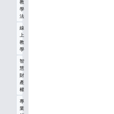
教
學
法
線
上
教
學
智
慧
財
產
權
專
業