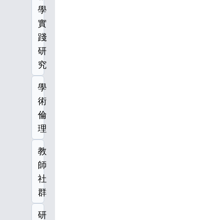
學
實
踐
研
究
學
術
倫
理
教
師
社
群
研