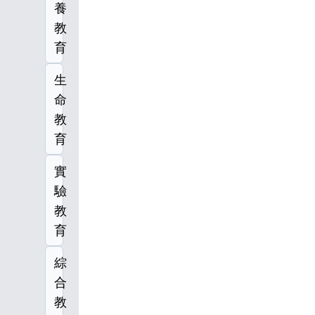
養
教
育
生
命
教
育
實
驗
教
育
綜
合
教