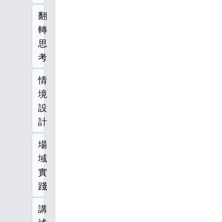
翻
轉
思
考
情
境
設
計
場
域
實
踐
講