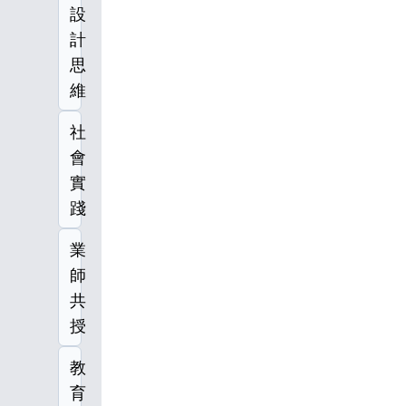
設
計
思
維
社
會
實
踐
業
師
共
授
教
育