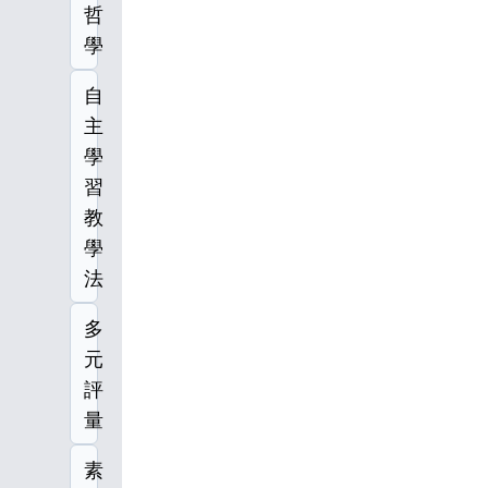
哲
學
自
主
學
習
教
學
法
多
元
評
量
素