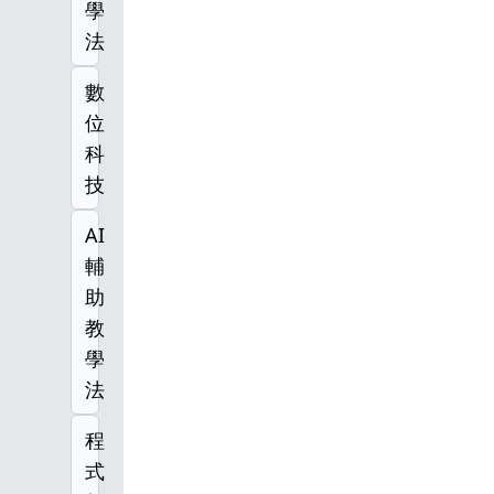
學
法
數
位
科
技
AI
輔
助
教
學
法
程
式