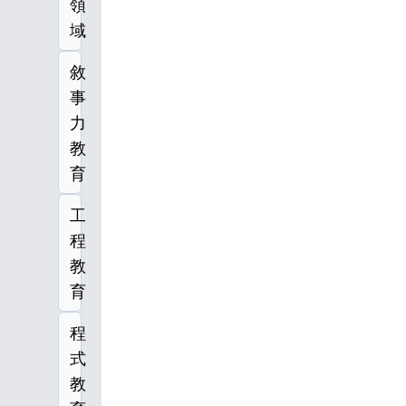
領
域
敘
事
力
教
育
工
程
教
育
程
式
教