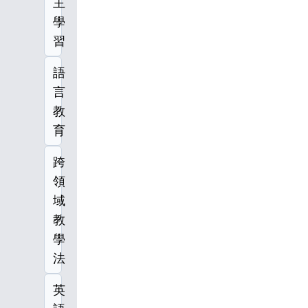
主
學
習
語
言
教
育
跨
領
域
教
學
法
英