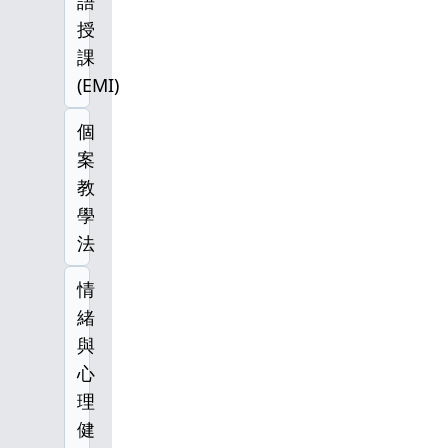
語
授
課
(EMI)
個
案
教
學
法
情
緒
與
心
理
健