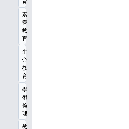
育
素
養
教
育
生
命
教
育
學
術
倫
理
教