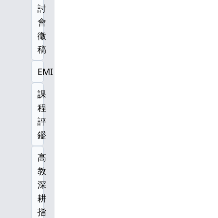
討
會
徵
稿
EMI
課
程
評
鑑
高
教
深
耕
指