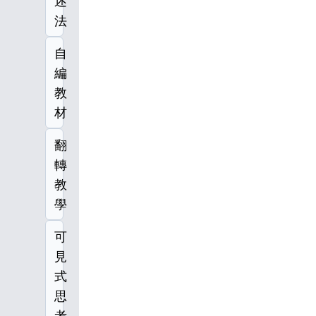
述
法
自
編
教
材
翻
轉
教
學
可
見
式
思
考